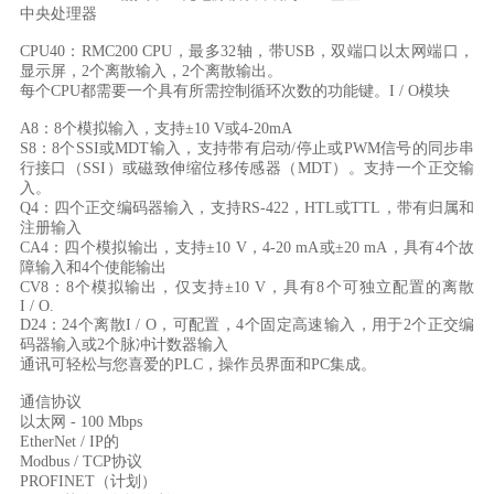
中央处理器

CPU40：RMC200 CPU，最多32轴，带USB，双端口以太网端口，
显示屏，2个离散输入，2个离散输出。

每个CPU都需要一个具有所需控制循环次数的功能键。I / O模块

A8：8个模拟输入，支持±10 V或4-20mA

S8：8个SSI或MDT输入，支持带有启动/停止或PWM信号的同步串
行接口（SSI）或磁致伸缩位移传感器（MDT）。支持一个正交输
入。

Q4：四个正交编码器输入，支持RS-422，HTL或TTL，带有归属和
注册输入

CA4：四个模拟输出，支持±10 V，4-20 mA或±20 mA，具有4个故
障输入和4个使能输出

CV8：8个模拟输出，仅支持±10 V，具有8个可独立配置的离散
I / O.

D24：24个离散I / O，可配置，4个固定高速输入，用于2个正交编
码器输入或2个脉冲计数器输入

通讯可轻松与您喜爱的PLC，操作员界面和PC集成。

通信协议

以太网 - 100 Mbps

EtherNet / IP的

Modbus / TCP协议

PROFINET（计划）
