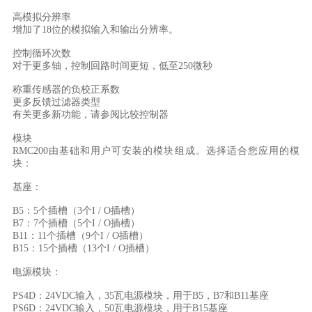
高模拟分辨率

增加了18位的模拟输入和输出分辨率。

控制循环次数

对于更多轴，控制回路时间更短，低至250微秒

称重传感器的负校正系数

更多反馈过滤器类型

有关更多新功能，请参阅比较控制器

模块

RMC200由基础和用户可安装的模块组成。选择适合您应用的模
块：

基座：

B5：5个插槽（3个I / O插槽）

B7：7个插槽（5个I / O插槽）

B11：11个插槽（9个I / O插槽）

B15：15个插槽（13个I / O插槽）

电源模块：

PS4D：24VDC输入，35瓦电源模块，用于B5，B7和B11基座

PS6D：24VDC输入，50瓦电源模块，用于B15基座
