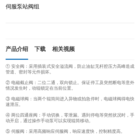
伺服泵站阀组
产品介绍
下载
相关视频
① 安全阀：采用插装式安全溢流阀，防止油缸无杆腔压力高峰造成
管道、密封等元件损坏。

② 电磁截止阀：二位二通，双向锁止。保证停工及突然断电等意外
情况发生时，动辊锁定在当前位置。

③ 电磁球阀：当两个辊筒间进入异物或拍急停时，电磁球阀得电快
速泄压。

④ 两位四通座阀：手动切换，零泄漏。遇到停电等突然状况时，手
动开启，通过操作手动泵可以实现辊筒移动。

⑤ 伺服阀：采用高频响应伺服阀，响应速度快，控制精度高。