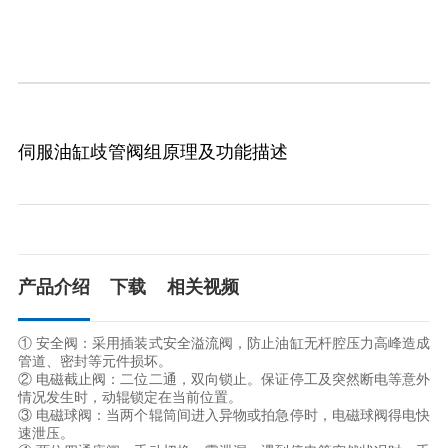
伺服油缸歧管阀组原理及功能描述
产品介绍
下载
相关视频
① 安全阀：采用插装式安全溢流阀，防止油缸无杆腔压力高峰造成
管道、密封等元件损坏。

② 电磁截止阀：二位二通，双向锁止。保证停工及突然断电等意外
情况发生时，动辊锁定在当前位置。

③ 电磁球阀：当两个辊筒间进入异物或拍急停时，电磁球阀得电快
速泄压。
