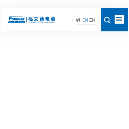
CN
EN