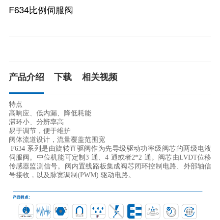
F634比例伺服阀
产品介绍
下载
相关视频
特点

高响应、低内漏、降低耗能

滞环小、分辨率高

易于调节，便于维护

阀体流道设计，流量覆盖范围宽
 F634 系列是由旋转直驱阀作为先导级驱动功率级阀芯的两级电液
伺服阀。中位机能可定制3 通、4 通或者2*2 通。阀芯由LVDT位移
传感器监测信号。阀内置线路板集成阀芯闭环控制电路、外部轴信
号接收，以及脉宽调制(PWM) 驱动电路。